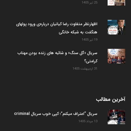
25 تیر 1405
اظهارنظر متفاوت رضا کیانیان درباره‌ی ورود پولهای
هنگفت به شبکه خانگی
19 تیر 1405
سریال «گل سنگ» و شائبه های زنده بودن مهتاب
کرامتی؟
31 اردیبهشت 1405
آخرین مطالب
سریال “اعتراف میکنم”؛ کپی خوب سریال criminal
13 مرداد 1405