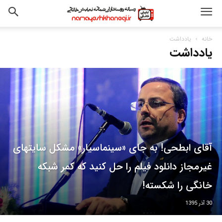
خانه
یادداشت
یادداشت
آقای ابطحی! به جای «سینماسیار» مشکل سایتهای
غیرمجاز دانلود فیلم را حل کنید که کمر شبکه
خانگی را شکسته!
30 آذر 1395