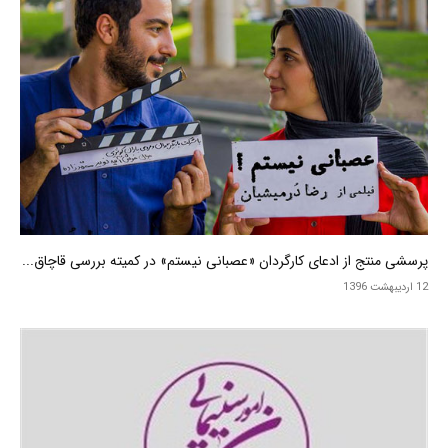
پرسشی منتج از ادعای کارگردان «عصبانی نیستم» در کمیته بررسی قاچاق...
12 اردیبهشت 1396