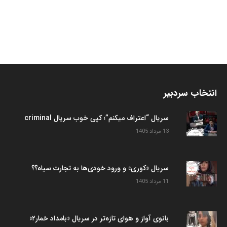
انتخاب سردبیر
سریال “اعتراف میکنم”؛ کپی خوب سریال criminal
13 مرداد 1405
سریال «کوری» و ورود خودی‌ها به تجارت سیاه؟؟
11 مرداد 1405
بانوی آواز و هوای تازه‌تر در سریال «بامداد خمار۲»