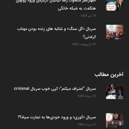
اظهارنظر متفاوت رضا کیانیان درباره‌ی ورود پولهای
هنگفت به شبکه خانگی
19 تیر 1405
سریال «گل سنگ» و شائبه های زنده بودن مهتاب
کرامتی؟
31 اردیبهشت 1405
آخرین مطالب
سریال “اعتراف میکنم”؛ کپی خوب سریال criminal
13 مرداد 1405
سریال «کوری» و ورود خودی‌ها به تجارت سیاه؟؟
11 مرداد 1405