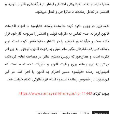
ساترا دارند و بعضا لغزش‌های احتمالی ایشان از فرآیندهای قانونی توليد و
انتشار، در تعامل رسانه‌ها با ساترا حل و فصل می‌شود.
حسام‌پور در پايان تاكيد كرد: متاسفانه رسانه «فيليمو» با انجام اقدامات
قانون گریزانه، عدم تمکین به مقررات توليد و انتشار را سرلوحه كار خود قرار
داده است و فرآیندهای قانونی را در انتشار محتوا نقض كرده است‌. این
رسانه، علی‌رغم تذكرهای مكرر ساترا مبنی بر رعايت قانون، توجهی به اين امر
نكرده است و همان‌طور كه رييس محترم ساترا در مصاحبه اعلام كرده‌اند،
مهلتی به این رسانه براي رعايت قانون و مقررات داده شده است که
اميدواريم رسانه «فيليمو» مسير احترام به قانون را اجرا كند. در غير
اين‌صورت در خصوص رسانه «فيليمو» اقدام لازم قانونی انجام خواهد شد.
پیوند کوتاه:
https://www.namayeshkhanegi.ir/?p=11443
برچسب‌ها
ساترا
سعید مقیسه
محمد حسام پور