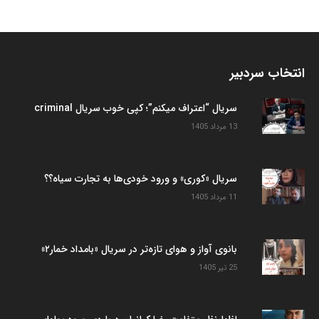
انتخاب سردبیر
سریال “اعتراف میکنم”؛ کپی خوب سریال criminal
13 مرداد 1405
سریال «کوری» و ورود خودی‌ها به تجارت سیاه؟؟
11 مرداد 1405
بانوی آواز و هوای تازه‌تر در سریال «بامداد خمار۲»
25 تیر 1405