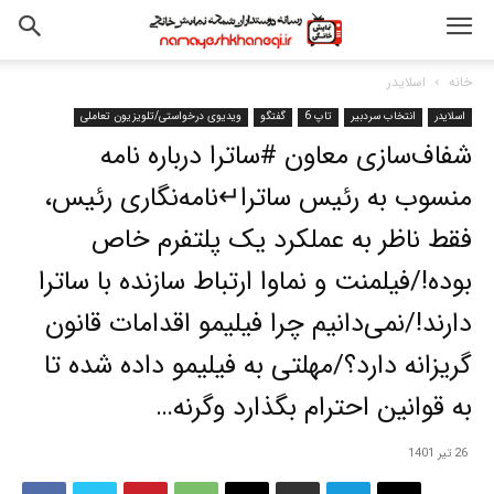
خانه
اسلایدر
اسلایدر
انتخاب سردبیر
تاپ 6
گفتگو
ویدیوی درخواستی/تلویزیون تعاملی
شفاف‌سازی معاون #ساترا درباره نامه
منسوب به رئیس ساترا↵نامه‌نگاری رئیس،
فقط ناظر به عملکرد یک پلتفرم خاص
بوده!/فیلمنت و نماوا ارتباط سازنده با ساترا
دارند!/نمی‌دانیم چرا فیلیمو اقدامات قانون
گریزانه دارد؟/مهلتی به فیلیمو داده شده تا
به قوانین احترام بگذارد وگرنه…
26 تیر 1401