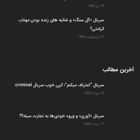
انتخاب سردبیر
سریال “اعتراف میکنم”؛ کپی خوب سریال criminal
13 مرداد 1405
سریال «کوری» و ورود خودی‌ها به تجارت سیاه؟؟
11 مرداد 1405
بانوی آواز و هوای تازه‌تر در سریال «بامداد خمار۲»
25 تیر 1405