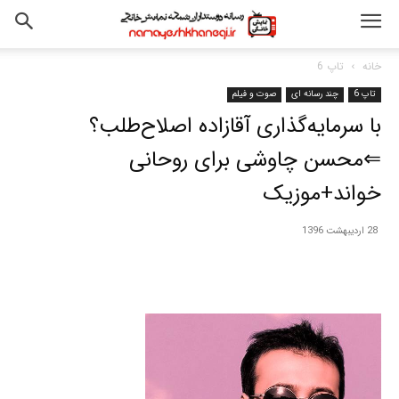
خانه
تاپ 6
تاپ 6
چند رسانه ای
صوت و فیلم
با سرمایه‌گذاری آقازاده اصلاح‌طلب؟
⇐محسن چاوشی برای روحانی
خواند+موزیک
28 اردیبهشت 1396