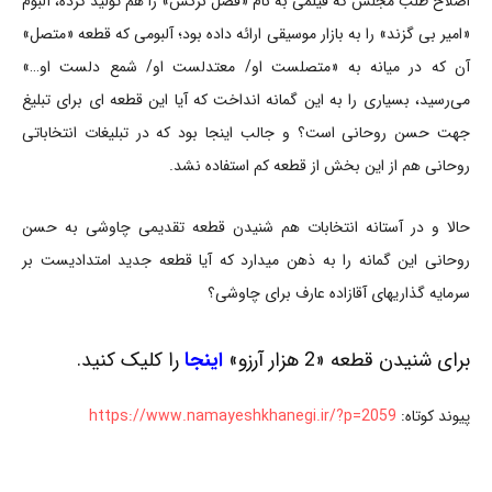
اصلاح طلب مجلس که فیلمی به نام «فصل نرگس» را هم تولید کرده، آلبوم
«امیر بی گزند» را به بازار موسیقی ارائه داده بود؛ آلبومی که قطعه «متصل»
آن که در میانه به «متصلست او/ معتدلست او/ شمع دلست او…»
می‌رسید، بسیاری را به این گمانه انداخت که آیا این قطعه ای برای تبلیغ
جهت حسن روحانی است؟ و جالب اینجا بود که در تبلیغات انتخاباتی
روحانی هم از این بخش از قطعه کم استفاده نشد.
حالا و در آستانه انتخابات هم شنیدن قطعه تقدیمی چاوشی به حسن
روحانی این گمانه را به ذهن میدارد که آیا قطعه جدید امتدادیست بر
سرمایه گذاریهای آقازاده عارف برای چاوشی؟
برای شنیدن قطعه «2 هزار آرزو»
اینجا
را کلیک کنید.
پیوند کوتاه:
https://www.namayeshkhanegi.ir/?p=2059