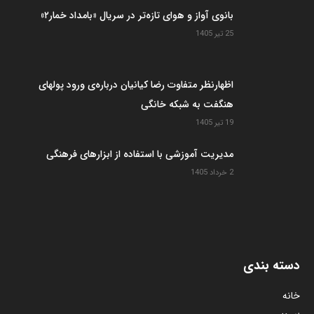
اظهارنظر متفاوت رضا کیانیان درباره‌ی ورود پولهای
هنگفت به شبکه خانگی
19 تیر 1405
سریال «گل سنگ» و شائبه های زنده بودن مهتاب
کرامتی؟
31 اردیبهشت 1405
آخرین مطالب
سریال “اعتراف میکنم”؛ کپی خوب سریال criminal
13 مرداد 1405
سریال «کوری» و ورود خودی‌ها به تجارت سیاه؟؟