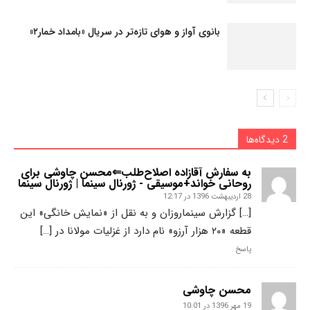
بانوی آواز و هوای تازه‌تر در سریال «بامداد خمار۲»
2 دیدگاه‌ها
به سفارش آقازاده اصلاح‌طلب⇐محسن چاوشی برای
روحانی خواند+موسیقی - ژورنال سینما | ژورنال سینما
28 اردیبهشت 1396 در 12:17
[…] گزارش سینماروزان و به نقل از «نمایش خانگی» این
قطعه «۲۰ هزار آرزو» نام دارد از غزلیات مولانا در […]
پاسخ
محسن چاوشی
19 مهر 1396 در 10:01