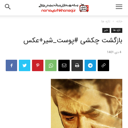
خانه
تازه ها
تازه ها
خبر
بازگشت چکشی #پوست_شیر+عکس
4 دی 1401