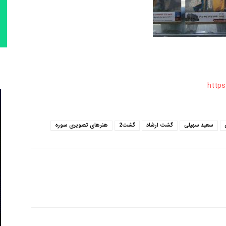
https
سعید سهیلی
گشت ارشاد
گشت2
هنرهای تصویری سوره