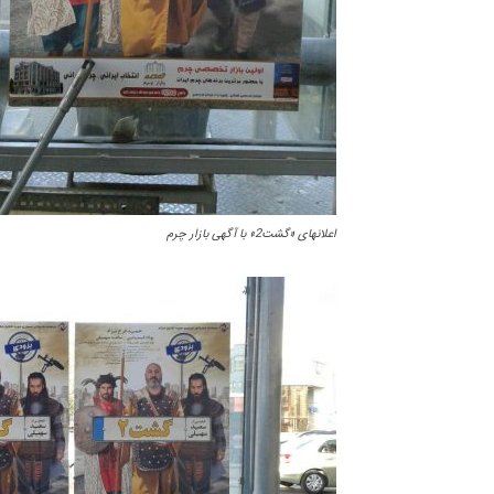
اعلانهای «گشت2» با آگهی بازار چرم