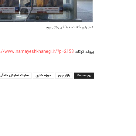
اعلانهای «گشت2» با آگهی بازار چرم
پیوند کوتاه:
://www.namayeshkhanegi.ir/?p=2153
برچسب‌ها
بازار چرم
حوزه هنری
سایت نمایش خانگی