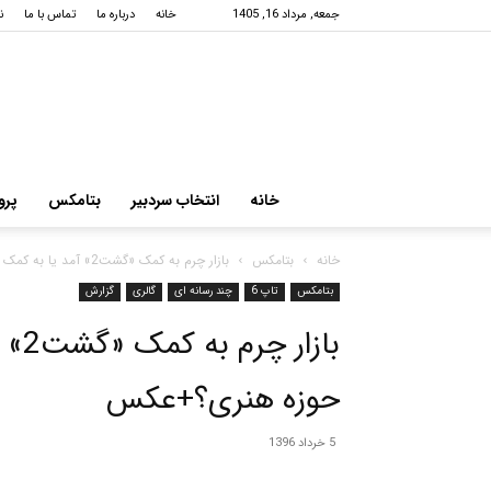
جمعه, مرداد 16, 1405
خانه
درباره ما
تماس با ما
ن
خانه
انتخاب سردبیر
بتامکس
پرو
خانه
بتامکس
بازار چرم به کمک «گشت2» آمد یا به کمک موسسه وابسته به...
بتامکس
تاپ 6
چند رسانه ای
گالری
گزارش
باز
حوزه هنری؟+عکس
5 خرداد 1396