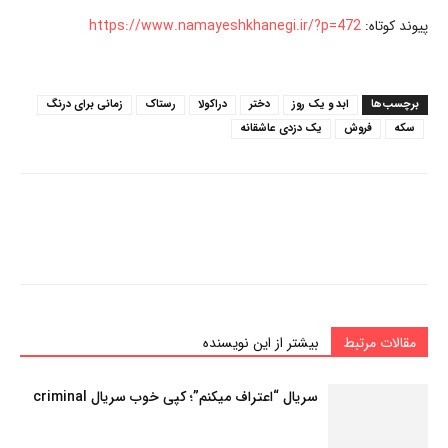
پیوند کوتاه:
https://www.namayeshkhanegi.ir/?p=472
برچسب‌ها
ابد و یک روز
دختر
دراکولا
رستاک
زمانی برای درنگ
سکه
فروش
یک دزدی عاشقانه
مقالات مرتبط
بیشتر از این نویسنده
سریال “اعتراف میکنم”؛ کپی خوب سریال criminal