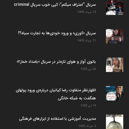
سریال “اعتراف میکنم”؛ کپی خوب سریال criminal
13 مرداد 1405
سریال «کوری» و ورود خودی‌ها به تجارت سیاه؟؟
11 مرداد 1405
بانوی آواز و هوای تازه‌تر در سریال «بامداد خمار۲»
25 تیر 1405
اظهارنظر متفاوت رضا کیانیان درباره‌ی ورود پولهای
هنگفت به شبکه خانگی
19 تیر 1405
مدیریت آموزشی با استفاده از ابزارهای فرهنگی
2 خرداد 1405