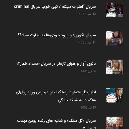
سریال “اعتراف میکنم”؛ کپی خوب سریال criminal
13 مرداد 1405
سریال «کوری» و ورود خودی‌ها به تجارت سیاه؟؟
11 مرداد 1405
بانوی آواز و هوای تازه‌تر در سریال «بامداد خمار۲»
25 تیر 1405
اظهارنظر متفاوت رضا کیانیان درباره‌ی ورود پولهای
هنگفت به شبکه خانگی
19 تیر 1405
سریال «گل سنگ» و شائبه های زنده بودن مهتاب
کرامتی؟