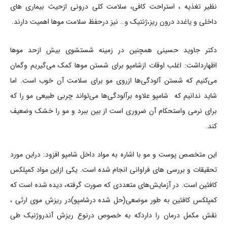
نظیر تغذیه ، استراحت کافی، سلامت کلی درونی ازحیث بیماری های
داخلی و یاغدد درون ریز،ژنتیک و… نیز درحفظ سلامت موها اهمیت دارند.
دکتر جاوید حسینی همچنین در زمینه شستشوی بیش ازحد موها
اظهارداشت: اغلب اوقات ازشامپو برای شستن موها کمک می‌گیریم وگمان
می‌کنیم که شستن آلودگی‌ها ازروی مو برای سلامت آن خوب است. اما
شاید ندانیم که شامپو علاوه برآلودگی‌ها می‌تواند چربی طبیعی مو را که
برای نرمی واستحکام آن ضروری است از بین ببرد و مو را خشک وضعیف
کند.
این متخصص پوست و مو با اشاره به مواد داخل شامپو افزود: دراین مورد
تحقیقات و بررسی های فراوانی انجام شده است. یکی ازاین مواد کمپلکس
کافئین است. در آزمایش‌های متعددی که صورت گرفته، دیده شده است که
کمپلکس کافئین به طور موضعی(حل شده درشامپو)در ریزش موی ارثی ،
نقش مکمل درمان را داردکه به خصوص درنوع ریزش آندروژنیک طی