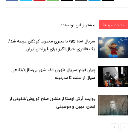
مقالات مرتبط
بیشتر از این نویسنده
سریال «ماه لالا» با مجری محبوب کودکان عرضه شد/
یک فانتزی-خیال‌انگیز برای فرزندان ایران
پایان فیلم-سریال «تهران الف-شهر بی‌مثال»/نگاهی
سیال از سنت تا مدرنیته
روایت آرش اوستا از منشور صلح کوروش/تلفیقی از
ایمان، میهن و موسیقی