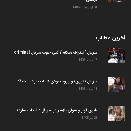
31 اردیبهشت 1405
آخرین مطالب
سریال “اعتراف میکنم”؛ کپی خوب سریال criminal
13 مرداد 1405
سریال «کوری» و ورود خودی‌ها به تجارت سیاه؟؟
11 مرداد 1405
بانوی آواز و هوای تازه‌تر در سریال «بامداد خمار۲»
25 تیر 1405