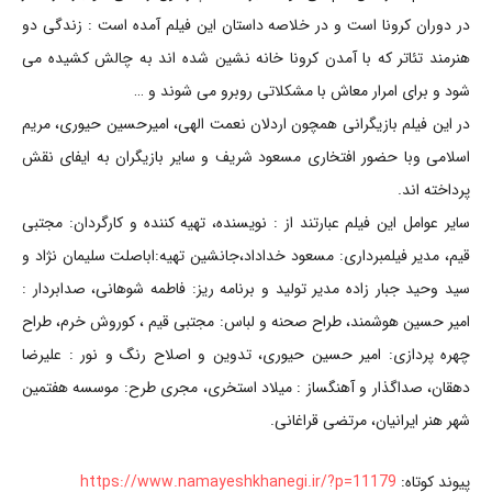
در دوران کرونا است و در خلاصه داستان این فیلم آمده است : زندگی دو
هنرمند تئاتر که با آمدن کرونا خانه نشین شده اند به چالش کشیده می
شود و برای امرار معاش با مشکلاتی روبرو می شوند و …
در این فیلم بازیگرانی همچون اردلان نعمت الهی، امیرحسین حیوری، مریم
اسلامی وبا حضور افتخاری مسعود شریف و سایر بازیگران به ایفای نقش
پرداخته اند.
سایر عوامل این فیلم عبارتند از : نویسنده، تهیه کننده و کارگردان: مجتبی
قیم، مدیر فیلمبرداری: مسعود خداداد،جانشین تهیه:اباصلت سلیمان نژاد و
سید وحید جبار زاده مدیر تولید و برنامه ریز: فاطمه شوهانی، صدابردار :
امیر حسین هوشمند، طراح صحنه و لباس: مجتبی قیم ، کوروش خرم، طراح
چهره پردازی: امیر حسین حیوری، تدوین و اصلاح رنگ و نور : علیرضا
دهقان، صداگذار و آهنگساز : میلاد استخری، مجری طرح: موسسه هفتمین
شهر هنر ایرانیان، مرتضی قراغانی.
پیوند کوتاه:
https://www.namayeshkhanegi.ir/?p=11179