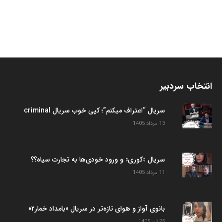
انتخاب سردبیر
سریال “اعتراف میکنم”؛ کپی خوب سریال criminal
13 مرداد 1405
سریال «کوری» و ورود خودی‌ها به تجارت سیاه؟؟
11 مرداد 1405
بانوی آواز و هوای تازه‌تر در سریال «بامداد خمار۲»
25 تیر 1405