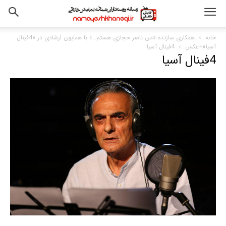
خانه
همکاری سازنده «من ناصر حجازی هستم…» با همایون ارشادی در «4فینال
آسیا»+عکس
4فینال آسیا
4فینال آسیا