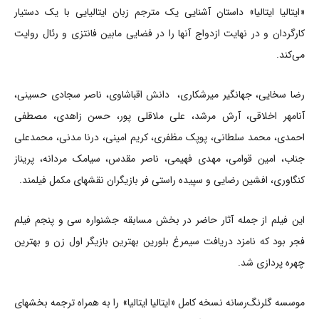
«ایتالیا ایتالیا» داستان آشنایی یک مترجم زبان ایتالیایی با یک دستیار
کارگردان و در نهایت ازدواج آنها را در فضایی مابین فانتزی و رئال روایت
می‌کند.
رضا سخایی، جهانگیر میرشکاری، دانش اقباشاوی، ناصر سجادی حسینی،
آنامهر اخلاقی، آرش مرشد، علی ملاقلی پور، حسن زاهدی، مصطفی
احمدی، محمد سلطانی، پوپک مظفری، کریم امینی، درنا مدنی، محمدعلی
جناب، امین قوامی، مهدی فهیمی، ناصر مقدس، سیامک مردانه، پریناز
کنگاوری، افشین رضایی و سپیده راستی فر بازیگران نقشهای مکمل فیلمند.
این فیلم از جمله آثار حاضر در بخش مسابقه جشنواره سی و پنجم فیلم
فجر بود که نامزد دریافت سیمرغ بلورین بهترین بازیگر اول زن و بهترین
چهره پردازی شد.
موسسه گلرنگ‌رسانه نسخه کامل «ایتالیا ایتالیا» را به همراه ترجمه بخشهای