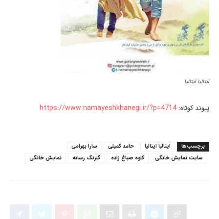
ایتالیا ایتالیا
پیوند کوتاه:
https://www.namayeshkhanegi.ir/?p=4714
برچسب‌ها
ایتالیا ایتالیا
حامد کمیلی
سارا بهرامی
سایت نمایش خانگی
کاوه صباغ زاده
گلرنگ رسانه
نمایش خانگی