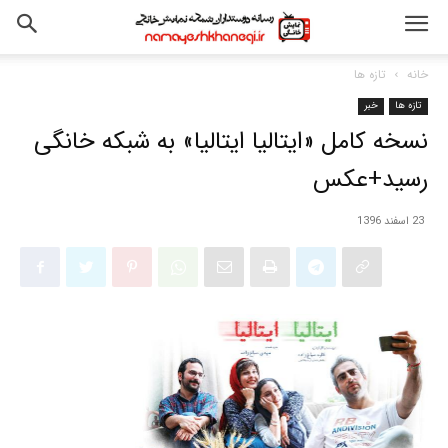
خانه
تازه ها
تازه ها
خبر
نسخه کامل «ایتالیا ایتالیا» به شبکه خانگی
رسید+عکس
23 اسفند 1396