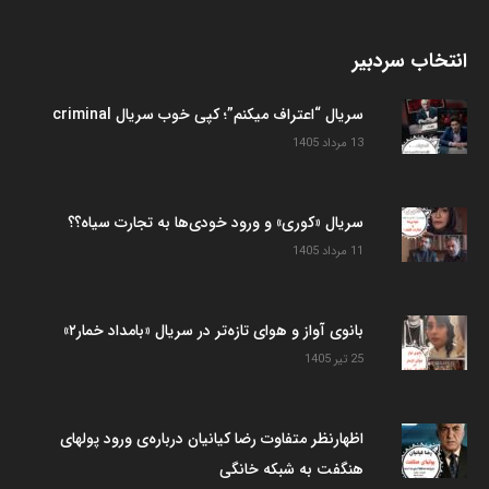
انتخاب سردبیر
سریال “اعتراف میکنم”؛ کپی خوب سریال criminal
13 مرداد 1405
سریال «کوری» و ورود خودی‌ها به تجارت سیاه؟؟
11 مرداد 1405
بانوی آواز و هوای تازه‌تر در سریال «بامداد خمار۲»
25 تیر 1405
اظهارنظر متفاوت رضا کیانیان درباره‌ی ورود پولهای
هنگفت به شبکه خانگی