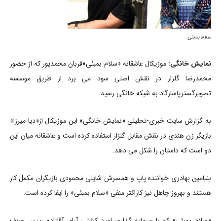
سلام بمبئی
نمایش خانگی:
موزیکال عاشقانه «سلام بمبئی»قربان محمدپور که از حضور
محمدرضا گلزار در نقش اصلی سود می برد از طریق موسسه
تصویرگسترپاسارگاد به شبکه خانگی رسید.
به گزارش سایت خبری-تحلیلی «نمایش خانگی» این موزیکال از«دیا میرزا»
بازیگر زن هندی در نقش مقابل گلزار استفاده کرده است و عاشقانه میان این
دو است که داستان را شکل می دهد.
بنیامین بهادری خواننده پاپ و همسرش شایلی محمودی بازیگران مکمل کار
هستند و بهروز چاهل نیز کاراکتر منفی «سلام بمبئی» را ایفا کرده است.
«سلام بمبئی» که با سرمایه گذاری امید کشتی آرای آقازاده رییس صنف