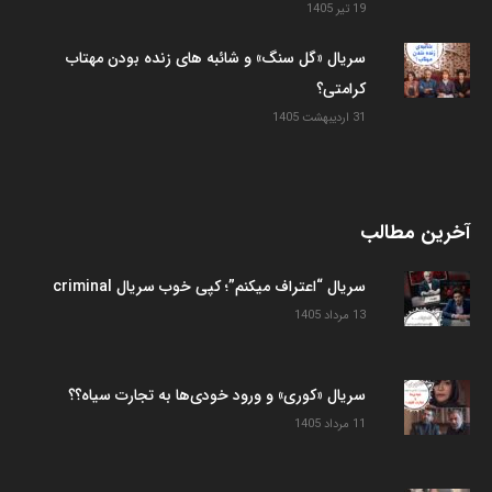
19 تیر 1405
سریال «گل سنگ» و شائبه های زنده بودن مهتاب
کرامتی؟
31 اردیبهشت 1405
آخرین مطالب
سریال “اعتراف میکنم”؛ کپی خوب سریال criminal
13 مرداد 1405
سریال «کوری» و ورود خودی‌ها به تجارت سیاه؟؟
11 مرداد 1405