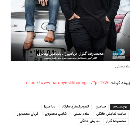
سلام بمبئی
پیوند کوتاه:
https://www.namayeshkhanegi.ir/?p=1826
برچسب‌ها
بنیامین
تصویرگسترپاسارگاد
دیا میرزا
سایت نمایش خانگی
سلام بمبئی
شایلی محمودی
قربان محمدپور
محمدرضا گلزار
نمایش خانگی