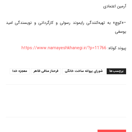
آرمین اعتمادی
–«کوچ» به تهیه‌کنندگی رایموند رسولی و کارگردانی و نویسندگی امید
یوسفی
پیوند کوتاه:
https://www.namayeshkhanegi.ir/?p=11766
برچسب‌ها
شورای پروانه ساخت خانگی
فرحناز منافی ظاهر
معجزه خدا