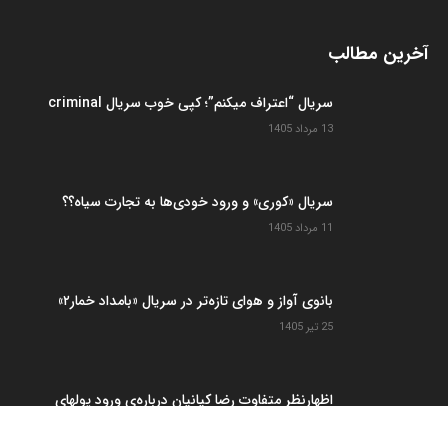
آخرین مطالب
سریال “اعتراف میکنم”؛ کپی خوب سریال criminal
13 مرداد 1405
سریال «کوری» و ورود خودی‌ها به تجارت سیاه؟؟
11 مرداد 1405
بانوی آواز و هوای تازه‌تر در سریال «بامداد خمار۲»
25 تیر 1405
اظهارنظر متفاوت رضا کیانیان درباره‌ی ورود پولهای
هنگفت به شبکه خانگی