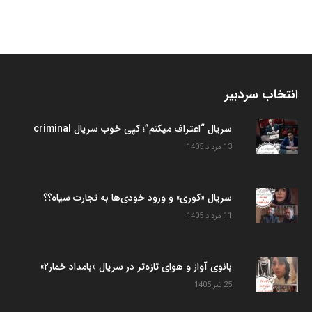
انتخاب سردبیر
سریال “اعتراف میکنم”؛ کپی خوب سریال criminal
13 مرداد 1405
سریال «کوری» و ورود خودی‌ها به تجارت سیاه؟؟
11 مرداد 1405
بانوی آواز و هوای تازه‌تر در سریال «بامداد خمار۲»
25 تیر 1405