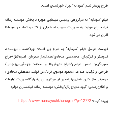
طراح پوستر فیلم “سودابه” بهزاد خورشیدی است.
فیلم “سودابه” به سرگروهی پردیس سینمایی هویزه با پخش موسسه رسانه
فیلمسازان مولود به مدیریت حبیب اسماعیلی از ۳۱ مردادماه در سینماها
اکران می‌شود.
فهرست عوامل فیلم “سودابه” به شرح زیر است: تهیه‌کننده ، نویسنده،
تدوینگر و کارگردان: محمدعلی سجادی/صدابردار همزمان: امیرعاشق/طراح
صورتگری: عباس عباسی/طراح تنپوش‌ها و صحنه: جهانگیرمیرزاجانی/
طراحی و ترکیب صداها: محمود موسوی نژاد/امور تولید: مصطفی سجادی/
موسیقی‌ساز: کارن همایون‌فر/مدیر فیلمبرداری: روزبه رایگا/مدیریت تبلیغات
و اطلاع‌رسانی: گروه مدیاژورنال/پخش: موسسه رسانه فیلمسازان مولود.
پیوند کوتاه:
https://www.namayeshkhanegi.ir/?p=12772