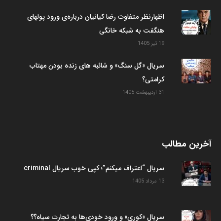
اظهارنظر متفاوت رضا کیانیان درباره‌ی ورود پولهای
هنگفت به شبکه خانگی
19 تیر 1405
سریال «گل سنگ» و شائبه های زنده بودن مهتاب
کرامتی؟
31 اردیبهشت 1405
آخرین مطالب
سریال “اعتراف میکنم”؛ کپی خوب سریال criminal
13 مرداد 1405
سریال «کوری» و ورود خودی‌ها به تجارت سیاه؟؟