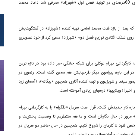
محمدهادی رضوی که با سرمایه گذاری 60درصدی در تولید فصل اول «شهرزاد» معرفی شد داماد محمد
بعد از بازداشت محمد امامی تهیه کننده «شهرزاد» در گفتگوهایش
ی و روی غلتک افتادن توزیع فصل دوم «شهرزاد» سعی کرد از خود تصویری
کارگردانی بهرام توکلی برای شبکه خانگی خبر داده بود در تازه ترین
و در این باره، پیرامون دیگر طرحهایش هم سخن گفته است. رضوی در
مور سینما و تلویزیون و تهیه کننده آثاری همچون «بیگانه»، «آسمان زرد
 اخیرا «ویلاییها» درسهای زیادی آموخته است.
رباره کار جدیدش گفت: قرار است سریال «
تلگرام»
را به کارگردانی بهرام
به مرور در حال نگارش است و ما هم منتظریم تا وضعیت پخش‌ها و
ص شود تا کارمان را شروع کنیم. همچنین در حال حاضر دو سریال در
ی ساخت و آماده‌سازی سریال‌مان داریم.