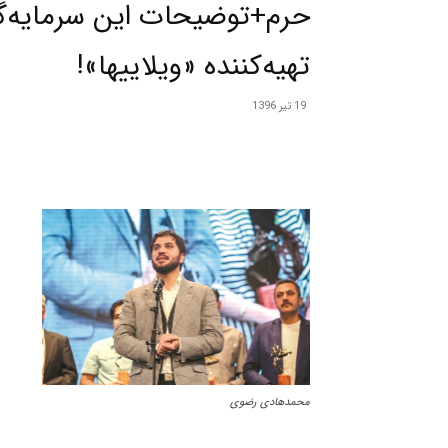
حرم+توضیحات این سرمایه‌گذ
تهیه‌کننده «ویلاییها»!
19 تیر 1396
محمدهادی رضوی