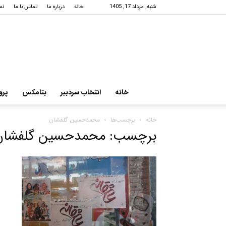
شنبه, مرداد 17, 1405
خانه
درباره ما
تماس با ما
نم
خانه
انتخاب سردبیر
بتامکس
پرو
خانه
برچسب‌ها
محمدحسین گلفشان
برچسب: محمدحسین گلفشان