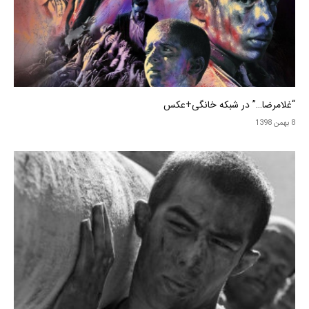
“غلامرضا…” در شبکه خانگی+عکس
8 بهمن 1398