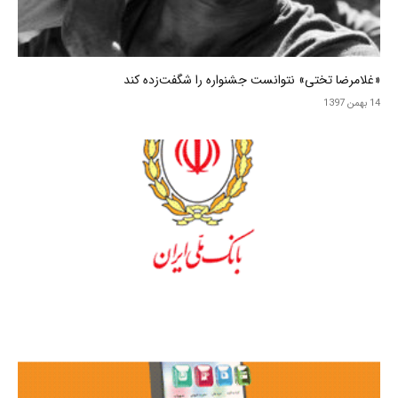
«غلامرضا تختی» نتوانست جشنواره را شگفت‌زده کند
14 بهمن 1397