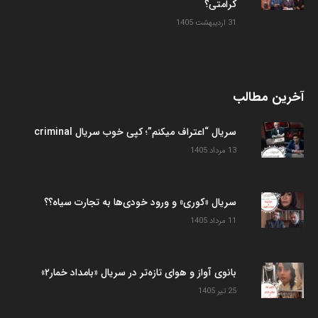
کرامتی؟
31 اردیبهشت 1405
آخرین مطالب
سریال “اعتراف میکنم”؛ کپی خوب سریال criminal
13 مرداد 1405
سریال «کوری» و ورود خودی‌ها به تجارت سیاه؟؟
11 مرداد 1405
بانوی آواز و هوای تازه‌تر در سریال «بامداد خمار۲»
25 تیر 1405