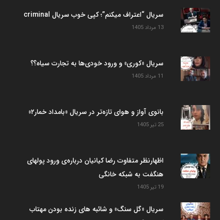
سریال “اعتراف میکنم”؛ کپی خوب سریال criminal
13 مرداد 1405
سریال «کوری» و ورود خودی‌ها به تجارت سیاه؟؟
11 مرداد 1405
بانوی آواز و هوای تازه‌تر در سریال «بامداد خمار۲»
25 تیر 1405
اظهارنظر متفاوت رضا کیانیان درباره‌ی ورود پولهای
هنگفت به شبکه خانگی
19 تیر 1405
سریال «گل سنگ» و شائبه های زنده بودن مهتاب