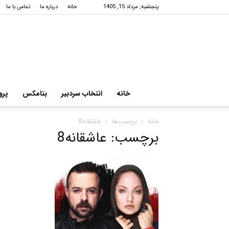
پنجشنبه, مرداد 15, 1405
خانه
درباره ما
تماس با ما
خانه
انتخاب سردبیر
بتامکس
پرو
خانه
برچسب‌ها
عاشقانه8
برچسب: عاشقانه8