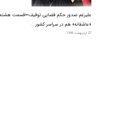
علیرغم صدور حکم قضایی توقیف⇐قسمت هشتم
«عاشقانه» هم در سراسر کشور...
27 اردیبهشت 1396