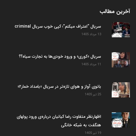
آخرین مطالب
سریال “اعتراف میکنم”؛ کپی خوب سریال criminal
13 مرداد 1405
سریال «کوری» و ورود خودی‌ها به تجارت سیاه؟؟
11 مرداد 1405
بانوی آواز و هوای تازه‌تر در سریال «بامداد خمار۲»
25 تیر 1405
اظهارنظر متفاوت رضا کیانیان درباره‌ی ورود پولهای
هنگفت به شبکه خانگی
19 تیر 1405