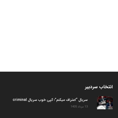
انتخاب سردبیر
سریال “اعتراف میکنم”؛ کپی خوب سریال criminal
13 مرداد 1405