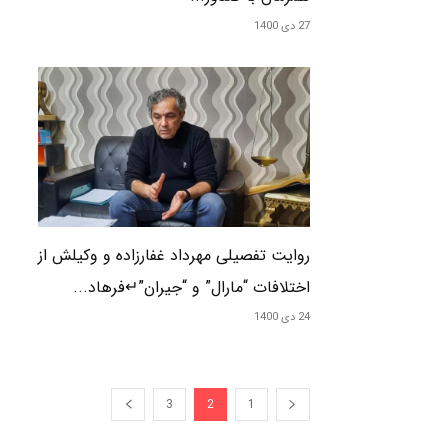
27 دی 1400
روایت تفصیلی مهرداد غفارزاده و وکیلش از
اختلافات “مارال” و “جیران”↵فرهاد...
24 دی 1400
3
2
1