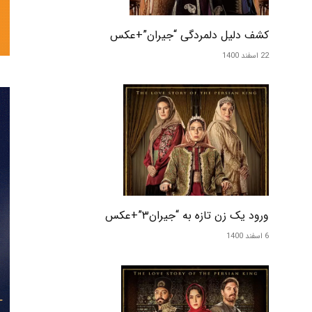
تحلیلی
کشف دلیل دلمردگی “جیران”+عکس
22 اسفند 1400
نمایش
خانگی
ورود یک زن تازه به “جیران۳”+عکس
6 اسفند 1400