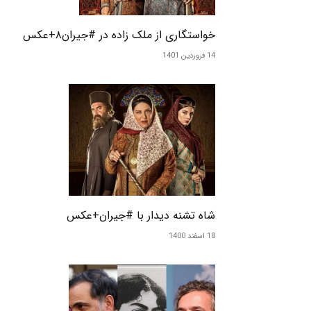
خواستگاری از ملک زاده در #جیران۸+عکس
14 فروردین 1401
شاه تشنه دیدار با #جیران+عکس
18 اسفند 1400