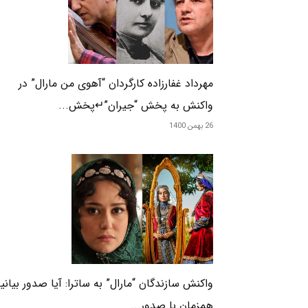
مهرداد غفارزاده کارگردان “آهوی من مارال” در
واکنش به پخش “جیران”↵پخش...
26 بهمن 1400
واکنش سازندگان “مارال” به ساترا: آیا صدور بیانی
همزمان با صدور...