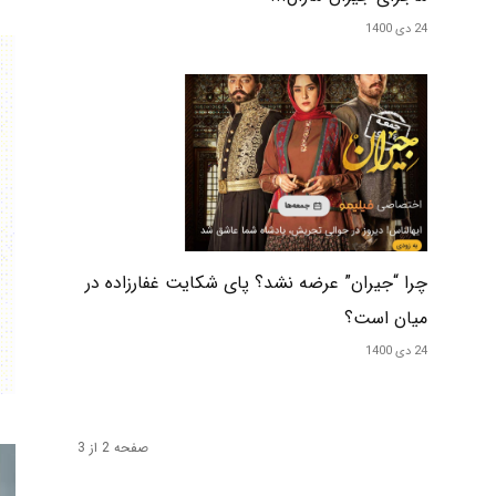
24 دی 1400
چرا “جیران” عرضه نشد؟ پای شکایت غفارزاده در
میان است؟
24 دی 1400
صفحه 2 از 3