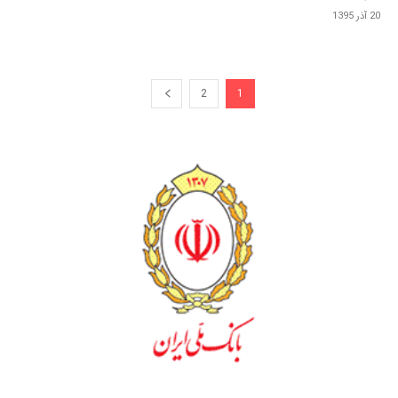
20 آذر 1395
2
1