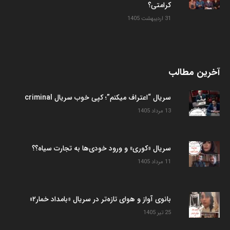
کرامتی؟
31 اردیبهشت 1405
آخرین مطالب
سریال “اعتراف میکنم”؛ کپی خوب سریال criminal
13 مرداد 1405
سریال «کوری» و ورود خودی‌ها به تجارت سیاه؟؟
11 مرداد 1405
بانوی آواز و هوای تازه‌تر در سریال «بامداد خمار۲»
25 تیر 1405