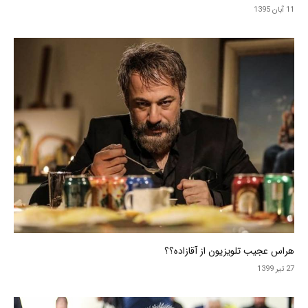
11 آبان 1395
هراس عجیب تلویزیون از آقازاده؟؟
27 تیر 1399