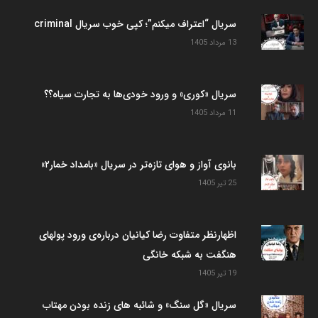
سریال “اعتراف میکنم”؛ کپی خوب سریال criminal
13 مرداد 1405
سریال «کوری» و ورود خودی‌ها به تجارت سیاه؟؟
11 مرداد 1405
بانوی آواز و هوای تازه‌تر در سریال «بامداد خمار۲»
25 تیر 1405
اظهارنظر متفاوت رضا کیانیان درباره‌ی ورود پولهای
هنگفت به شبکه خانگی
19 تیر 1405
سریال «گل سنگ» و شائبه های زنده بودن مهتاب