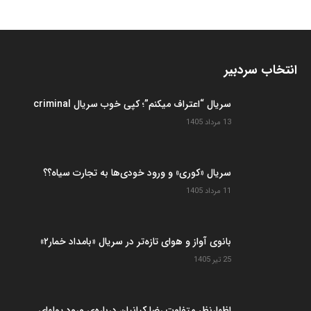
انتخاب سردبیر
سریال “اعتراف میکنم”؛ کپی خوب سریال criminal
13 مرداد 1405
سریال «کوری» و ورود خودی‌ها به تجارت سیاه؟؟
11 مرداد 1405
بانوی آواز و هوای تازه‌تر در سریال «بامداد خمار۲»
25 تیر 1405
اظهارنظر متفاوت رضا کیانیان درباره‌ی ورود پولهای