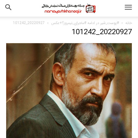
خانه
#پوست_شیر در ادامه #ماجرای_نیمروز؟+عکس
20220927_101242
20220927_101242