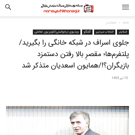
خانه
اسلایدر
اسلایدر
انتخاب سردبیر
گفتگو
ویدیوی درخواستی/تلویزیون تعاملی
جلوی اسراف در شبکه خانگی را بگیرید/
پلتفرم‌ها؛ مقصرِ بالا رفتن دستمزد
بازیگران؟!/همایون اسعدیان متذکر شد
15 تیر 1403