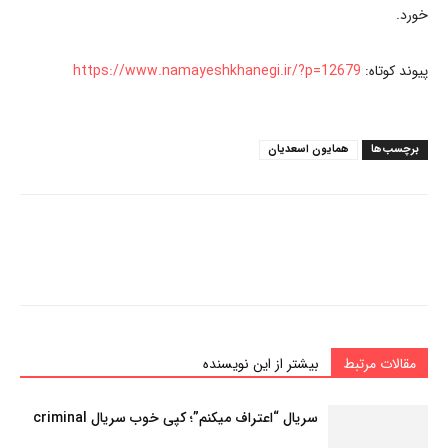
خورد.
پیوند کوتاه:
https://www.namayeshkhanegi.ir/?p=12679
برچسب‌ها
همایون اسعدیان
مقالات مرتبط
بیشتر از این نویسنده
سریال “اعتراف میکنم”؛ کپی خوب سریال criminal