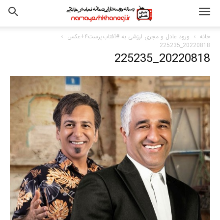
خانه
ورود عادل و مجری ارزشی به #آفتاب‌پرست۴+عکس
20220818_225235
20220818_225235