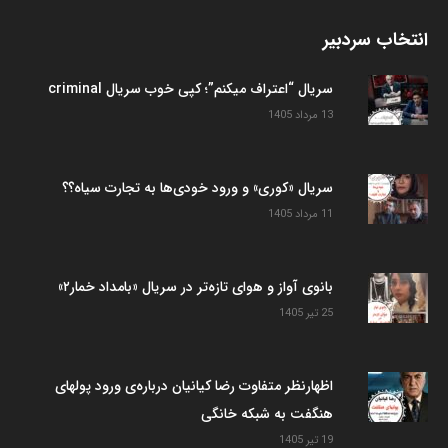
انتخاب سردبیر
سریال “اعتراف میکنم”؛ کپی خوب سریال criminal
13 مرداد 1405
سریال «کوری» و ورود خودی‌ها به تجارت سیاه؟؟
11 مرداد 1405
بانوی آواز و هوای تازه‌تر در سریال «بامداد خمار۲»
25 تیر 1405
اظهارنظر متفاوت رضا کیانیان درباره‌ی ورود پولهای
هنگفت به شبکه خانگی
19 تیر 1405