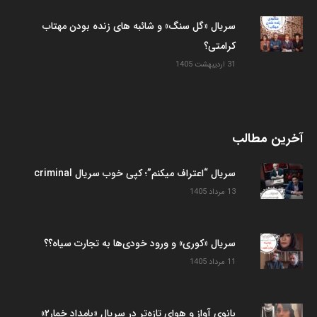
سریال «گل سنگ» و شائبه های زنده بودن مهتاب
کرامتی؟
31 اردیبهشت 1405
آخرین مطالب
سریال “اعتراف میکنم”؛ کپی خوب سریال criminal
13 مرداد 1405
سریال «کوری» و ورود خودی‌ها به تجارت سیاه؟؟
11 مرداد 1405
بانوی آواز و هوای تازه‌تر در سریال «بامداد خمار۲»