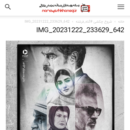
خانه
شروع چکشی #گناه_فرشته
IMG_20231222_233629_642
IMG_20231222_233629_642