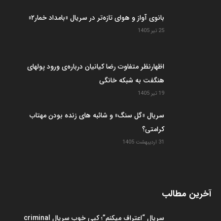
بانوی آواز و هوای تازه‌تر در سریال «بامداد خمار۲»
25 تیر 1405
اظهارنظر متفاوت رضا کیانیان درباره‌ی ورود پولهای
هنگفت به شبکه خانگی
19 تیر 1405
سریال «گل سنگ» و شائبه های زنده بودن مهتاب
کرامتی؟
31 اردیبهشت 1405
آخرین مطالب
سریال “اعتراف میکنم”؛ کپی خوب سریال criminal