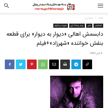
خانه
اسلایدر
اسلایدر
خبر
چند رسانه ای
صوت و فیلم
دابسمش اهالی «دیوار به دیوار» برای قطعه
بنفش خواننده «شهرزاد»+فیلم
6 آبان 1403