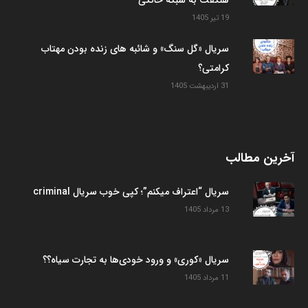
هنگفت به شبکه خانگی
19 تیر 1405
سریال «گل سنگ» و شائبه های زنده بودن مهتاب
کرامتی؟
31 اردیبهشت 1405
آخرین مطالب
سریال “اعتراف میکنم”؛ کپی خوب سریال criminal
13 مرداد 1405
سریال «کوری» و ورود خودی‌ها به تجارت سیاه؟؟
11 مرداد 1405