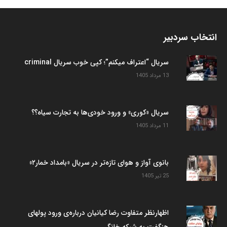
انتخاب سردبیر
سریال “اعتراف میکنم”؛ کپی خوب سریال criminal
13 مرداد 1405
سریال «کوری» و ورود خودی‌ها به تجارت سیاه؟؟
11 مرداد 1405
بانوی آواز و هوای تازه‌تر در سریال «بامداد خمار۲»
25 تیر 1405
اظهارنظر متفاوت رضا کیانیان درباره‌ی ورود پولهای