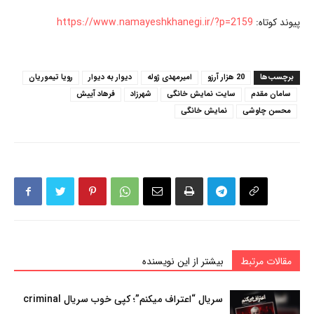
پیوند کوتاه:
https://www.namayeshkhanegi.ir/?p=2159
برچسب‌ها
20 هزار آرزو
امیرمهدی ژوله
دیوار به دیوار
رویا تیموریان
سامان مقدم
سایت نمایش خانگی
شهرزاد
فرهاد آییش
محسن چاوشی
نمایش خانگی
مقالات مرتبط
بیشتر از این نویسنده
سریال “اعتراف میکنم”؛ کپی خوب سریال criminal