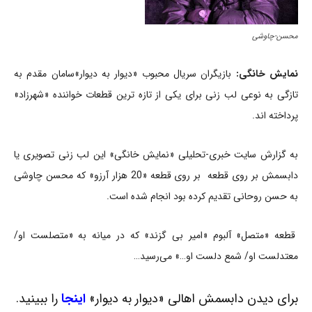
محسن-چاوشی
نمایش خانگی:
بازیگران سریال محبوب «دیوار به دیوار»سامان مقدم به
تازگی به نوعی لب زنی برای یکی از تازه ترین قطعات خواننده «شهرزاد»
پرداخته اند.
به گزارش سایت خبری-تحلیلی «نمایش خانگی» این لب زنی تصویری یا
دابسمش بر روی قطعه بر روی قطعه «20 هزار آرزو» که محسن چاوشی
به حسن روحانی تقدیم کرده بود انجام شده است.
قطعه «متصل» آلبوم «امیر بی گزند» که در میانه به «متصلست او/
معتدلست او/ شمع دلست او…» می‌رسید…
برای دیدن دابسمش اهالی «دیوار به دیوار»
اینجا
را ببینید.