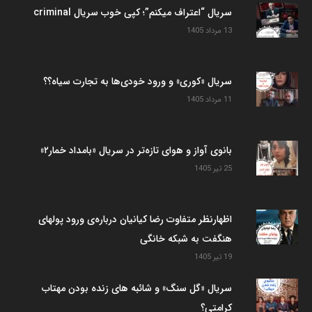
سریال “اعتراف میکنم”؛ کپی خوب سریال criminal
13 مرداد 1405
سریال «کوری» و ورود خودی‌ها به تجارت سیاه؟؟
11 مرداد 1405
بانوی آواز و هوای تازه‌تر در سریال «بامداد خمار۲»
25 تیر 1405
اظهارنظر متفاوت رضا کیانیان درباره‌ی ورود پولهای
هنگفت به شبکه خانگی
19 تیر 1405
سریال «گل سنگ» و شائبه های زنده بودن مهتاب
کرامتی؟