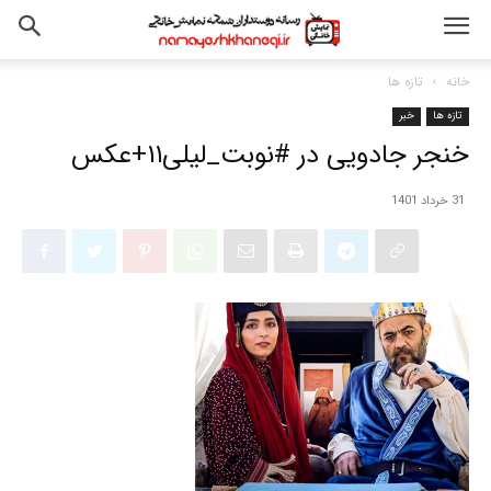
خانه
تازه ها
تازه ها
خبر
خنجر جادویی در #نوبت_لیلی۱۱+عکس
31 خرداد 1401