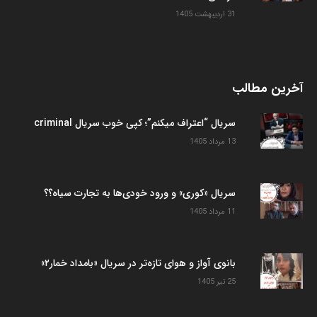
31 اردیبهشت 1405
آخرین مطالب
سریال “اعتراف میکنم”؛ کپی خوب سریال criminal
13 مرداد 1405
سریال «کوری» و ورود خودی‌ها به تجارت سیاه؟؟
11 مرداد 1405
بانوی آواز و هوای تازه‌تر در سریال «بامداد خمار۲»
25 تیر 1405