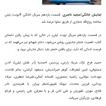
نمایش خانگی/مجید ناصری
: قسمت یازدهم سریال خانگی #نوبت_لیلی
ساخته روح‌الله حجازی از طریق نماوا عرضه شد.
در قسمت یازدهم سریال نوبت لیلی، در حالی که با پیش رفتن داستان
کتاب، اهمیت خنجر جادویی روشن می‌شود، دختر شهبانو نیز می‌فهمد که در
فرصت اندکی که دارد، برای یافتن خنجر باید دنبال مادرش برود و…
حمید فرخ نژاد، مریلا زارعی، پردیس احمدیه (در نقش لیلی)، لادن
مستوفی، امین شعرباف، گوهر خیراندیش، مسعود کرامتی، ساغر قناعت،
مهدخت مولایی، راضیه منصوری، افسانه کمالی،علیرضا جعفری، میلاد
یزدانی، فرزین محدث، نیوشا علیپور،اصغر پیران. با هنرمندی: نادر
فلاح، مهران غفوریان و علی ثانی فر و با معرفی علی رحیمی و فرنام
فرهادی، بازیگران سریالند.