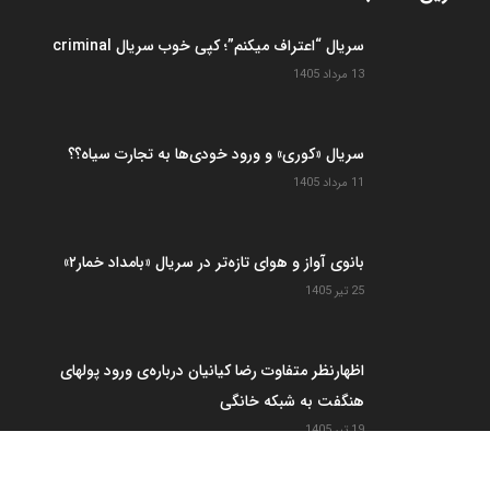
سریال “اعتراف میکنم”؛ کپی خوب سریال criminal
13 مرداد 1405
سریال «کوری» و ورود خودی‌ها به تجارت سیاه؟؟
11 مرداد 1405
بانوی آواز و هوای تازه‌تر در سریال «بامداد خمار۲»
25 تیر 1405
اظهارنظر متفاوت رضا کیانیان درباره‌ی ورود پولهای
هنگفت به شبکه خانگی
19 تیر 1405
مدیریت آموزشی با استفاده از ابزارهای فرهنگی