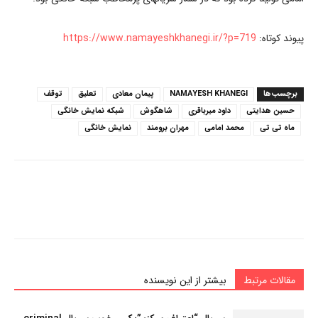
پیوند کوتاه:
https://www.namayeshkhanegi.ir/?p=719
برچسب‌ها
NAMAYESH KHANEGI
پیمان معادی
تعلیق
توقف
حسین هدایتی
داود میرباقری
شاهگوش
شبکه نمایش خانگی
ماه تی تی
محمد امامی
مهران برومند
نمایش خانگی
مقالات مرتبط
بیشتر از این نویسنده