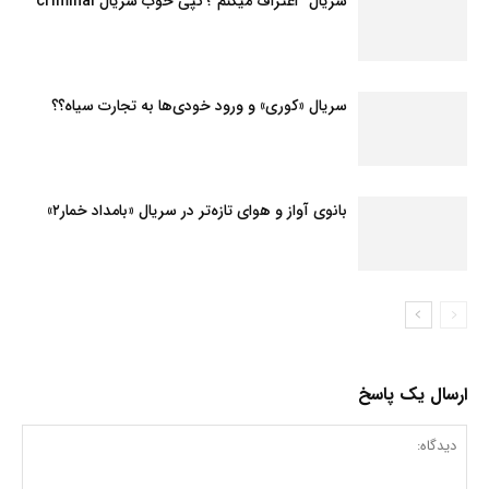
سریال “اعتراف میکنم”؛ کپی خوب سریال criminal
سریال «کوری» و ورود خودی‌ها به تجارت سیاه؟؟
بانوی آواز و هوای تازه‌تر در سریال «بامداد خمار۲»
ارسال یک پاسخ