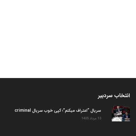
انتخاب سردبیر
سریال “اعتراف میکنم”؛ کپی خوب سریال criminal
13 مرداد 1405