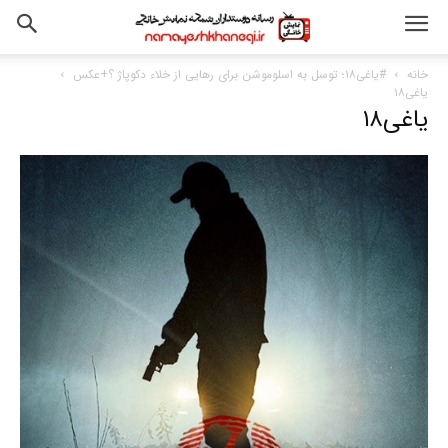
خانه
#یاغی۱۸؛ توسل به اسلوموشن برای رهایی از خلاء دکوپاژ ؟+عکس
یاغی۱۸
یاغی۱۸