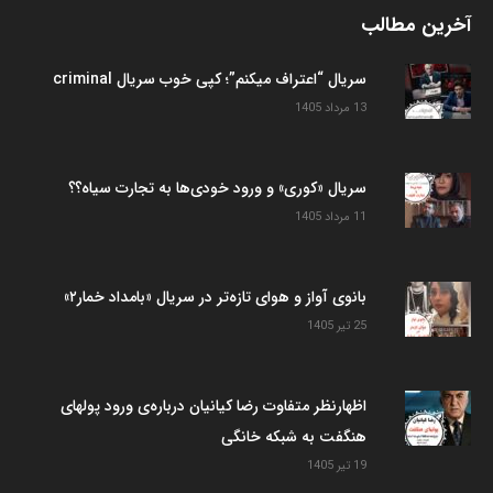
آخرین مطالب
سریال “اعتراف میکنم”؛ کپی خوب سریال criminal
13 مرداد 1405
سریال «کوری» و ورود خودی‌ها به تجارت سیاه؟؟
11 مرداد 1405
بانوی آواز و هوای تازه‌تر در سریال «بامداد خمار۲»
25 تیر 1405
اظهارنظر متفاوت رضا کیانیان درباره‌ی ورود پولهای
هنگفت به شبکه خانگی
19 تیر 1405