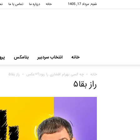
شنبه, مرداد 17, 1405
خانه
درباره ما
تماس با ما
نم
خانه
انتخاب سردبیر
بتامکس
پرو
خانه
چه کسی بهرام افشاری را ربود؟+عکس
راز بقا۵
راز بقا۵