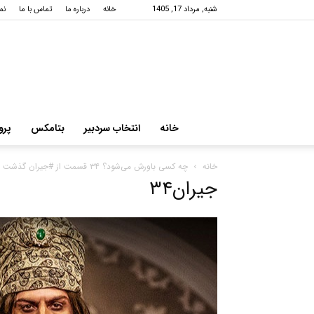
شنبه, مرداد 17, 1405
خانه
درباره ما
تماس با ما
نم
خانه
انتخاب سردبیر
بتامکس
پرو
خانه
چه کسی باورش می‌شود؟ ۳۴ قسمت از #جیران گذشت و…+عکس
جیران۳۴