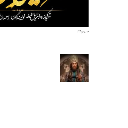
جیران۳۴