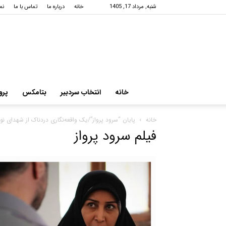
شنبه, مرداد 17, 1405
خانه
درباره ما
تماس با ما
نم
خانه
انتخاب سردبیر
بتامکس
پرو
خانه
پایان “سرود پرواز”/یک واقعه‌نگاری دردناک از شهدای نو
فیلم سرود پرواز