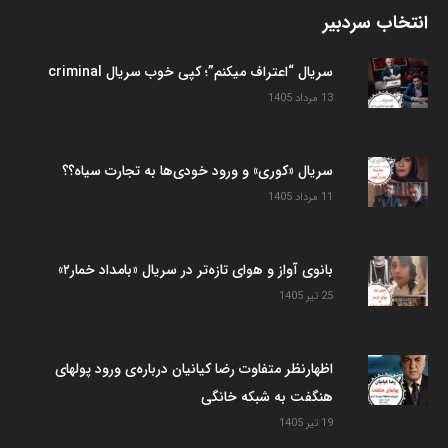
انتخاب سردبیر
سریال “اعتراف میکنم”؛ کپی خوب سریال criminal
13 مرداد 1405
سریال «کوری» و ورود خودی‌ها به تجارت سیاه؟؟
11 مرداد 1405
بانوی آواز و هوای تازه‌تر در سریال «بامداد خمار۲»
25 تیر 1405
اظهارنظر متفاوت رضا کیانیان درباره‌ی ورود پولهای
هنگفت به شبکه خانگی
19 تیر 1405