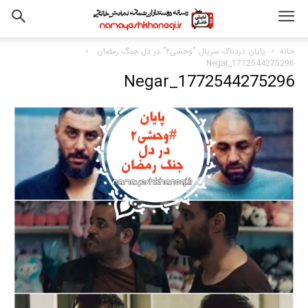
خانه
پایان دردناک سریال “وحشی۲” در دل جنگ رمضان
Negar_1772544275296
Negar_1772544275296