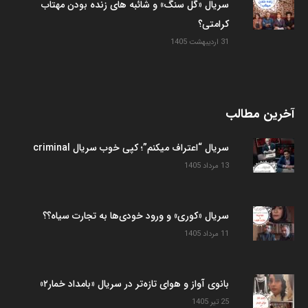
سریال «گل سنگ» و شائبه های زنده بودن مهتاب
کرامتی؟
31 اردیبهشت 1405
آخرین مطالب
سریال “اعتراف میکنم”؛ کپی خوب سریال criminal
13 مرداد 1405
سریال «کوری» و ورود خودی‌ها به تجارت سیاه؟؟
11 مرداد 1405
بانوی آواز و هوای تازه‌تر در سریال «بامداد خمار۲»
25 تیر 1405