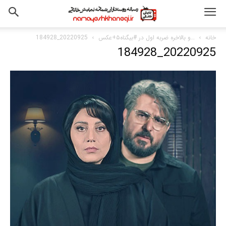
خانه
…و بالاخره ضربه اول در #بیگناه۵+عکس
20220925_184928
20220925_184928