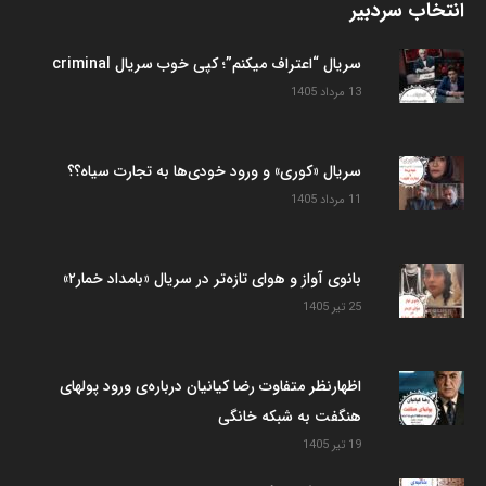
انتخاب سردبیر
سریال “اعتراف میکنم”؛ کپی خوب سریال criminal
13 مرداد 1405
سریال «کوری» و ورود خودی‌ها به تجارت سیاه؟؟
11 مرداد 1405
بانوی آواز و هوای تازه‌تر در سریال «بامداد خمار۲»
25 تیر 1405
اظهارنظر متفاوت رضا کیانیان درباره‌ی ورود پولهای
هنگفت به شبکه خانگی
19 تیر 1405