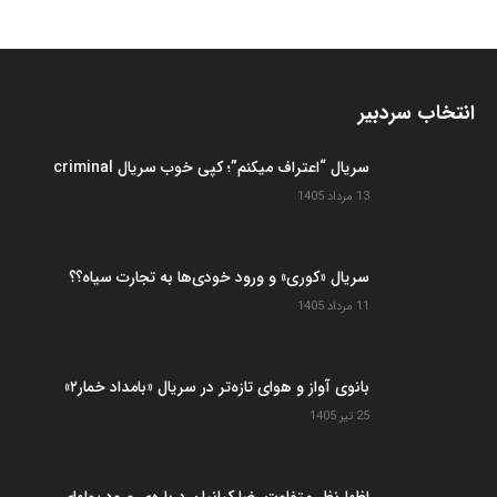
انتخاب سردبیر
سریال “اعتراف میکنم”؛ کپی خوب سریال criminal
13 مرداد 1405
سریال «کوری» و ورود خودی‌ها به تجارت سیاه؟؟
11 مرداد 1405
بانوی آواز و هوای تازه‌تر در سریال «بامداد خمار۲»
25 تیر 1405
اظهارنظر متفاوت رضا کیانیان درباره‌ی ورود پولهای