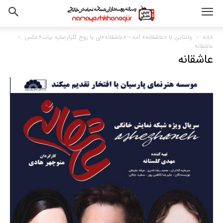
خانه
ولنتاین با «عاشقانه» آمد⇔«عاشقانه»ای با زوج گلزار-ساره بیات+عکس
عاشقانه
عاشقانه