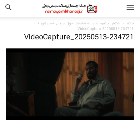
خانه
واکنش پلتفرم نماوا به شایعات حول سریال «سووشون»
VideoCapture_20250513-234721
VideoCapture_20250513-234721