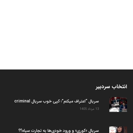
انتخاب سردبیر
سریال “اعتراف میکنم”؛ کپی خوب سریال criminal
13 مرداد 1405
سریال «کوری» و ورود خودی‌ها به تجارت سیاه؟؟