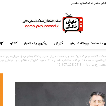
ایش خانگی در شبکه‌های اجتماعی
انه ساخت/پروانه نمایش
گزارش
پیگیری یک اتفاق
گفتگو
گزار
سایت
ل ساخت #قلعه بودم که کرونا آمد و به سمت سریال سازی رفتم!/کارهای موفق سریال‌سازی در د
گیرد!/حین ساخت #آکتور فقط مخاطب داخلی مدنظرم نبود!!/بازیگران #آكتور باید توانایی تیپ‌
طقی رخ می‌داد!
20230518_121907
خبری-