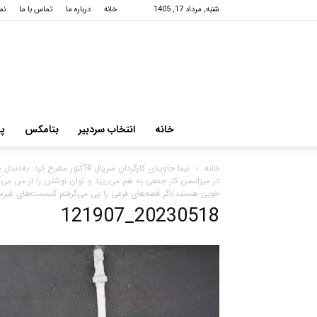
شنبه, مرداد 17, 1405
خانه
درباره ما
تماس با ما
نم
خانه
انتخاب سردبیر
بتامکس
پرو
خانه
نیما جاویدی کارگردان سریال #آکتور مطرح کرد: به‌دنبا
در میزانسن کار جمعی به هم می‌ریزد و توان نوشتن را از من می‌
خوبی هستند/اگر قصه‌های فرعی را پی می‌گرفتم گسست‌های غیرمن
20230518_121907