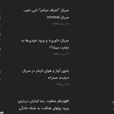
سریال “اعتراف میکنم”؛ کپی خوب
خ
سریال criminal
ا
13 مرداد 1405
ب
پ
سریال «کوری» و ورود خودی‌ها به
گ
تجارت سیاه؟؟
پ
11 مرداد 1405
گ
گ
بانوی آواز و هوای تازه‌تر در سریال
ی
«بامداد خمار۲»
چ
25 تیر 1405
ی
اظهارنظر متفاوت رضا کیانیان درباره‌ی
ورود پولهای هنگفت به شبکه خانگی
مج