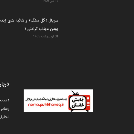
19 تیر 1405
سریال «گل سنگ» و شائبه های زنده
بودن مهتاب کرامتی؟
31 اردیبهشت 1405
دربار
«نمای
رسانی 
تحلیلی