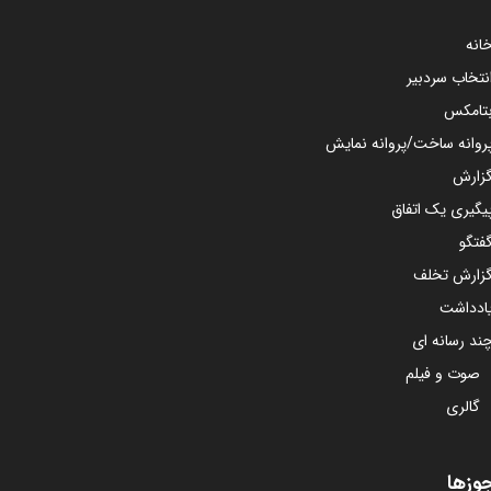
انه
نتخاب سردبیر
تامکس
روانه ساخت/پروانه نمایش
زارش
یگیری یک اتفاق
فتگو
زارش تخلف
ادداشت
ند رسانه ای
صوت و فیلم
گالری
وزها