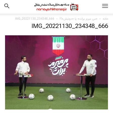
خانه
«می میرم برات» یا «دونبش»؟!
IMG_20221130_234348_666
IMG_20221130_234348_666