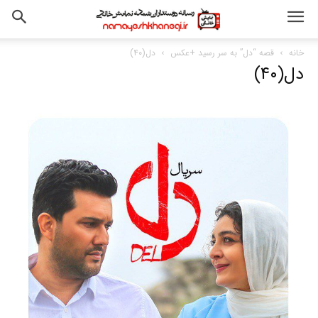
خانه
قصه “دل” به سر رسید +عکس
دل(۴۰)
دل(۴۰)