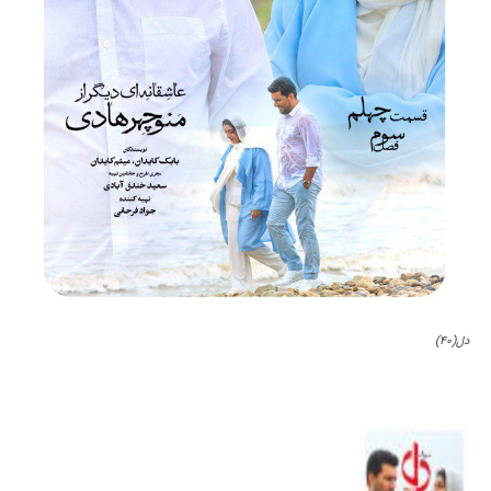
دل(۴۰)