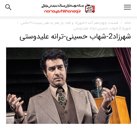
خانه
قسمت چهاردهم آمد⇐شهرزاد و قباد باز هم به هم رسیدند!+عکس
شهرزاد2-شهاب حسینی-ترانه علیدوستی
شهرزاد2-شهاب حسینی-ترانه علیدوستی