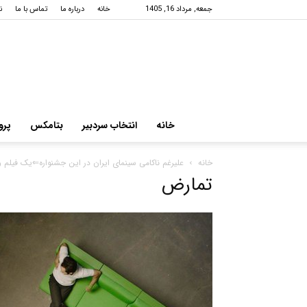
جمعه, مرداد 16, 1405
خانه
درباره ما
تماس با ما
ن
خانه
انتخاب سردبیر
بتامکس
پرو
خانه
علیرغم ناکامی سینمای ایران در این جشنواره⇐یک فیلم 
تمارض