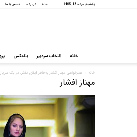
یکشنبه, مرداد 18, 1405
خانه
درباره ما
تماس با ما
خانه
انتخاب سردبیر
بتامکس
پرو
خانه
عذرخواهی مهناز افشار به‌خاطر ایفای نقش در یک سریال
مهناز افشار