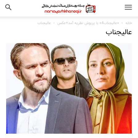
خانه
«عالیجناب4» با پریوش نظریه آمد+عکس
عالیجناب
عالیجناب