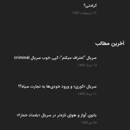
کرامتی؟
31 اردیبهشت 1405
آخرین مطالب
سریال “اعتراف میکنم”؛ کپی خوب سریال criminal
13 مرداد 1405
سریال «کوری» و ورود خودی‌ها به تجارت سیاه؟؟
11 مرداد 1405
بانوی آواز و هوای تازه‌تر در سریال «بامداد خمار۲»
25 تیر 1405