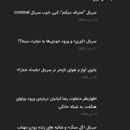
سریال “اعتراف میکنم”؛ کپی خوب سریال criminal
13 مرداد 1405
سریال «کوری» و ورود خودی‌ها به تجارت سیاه؟؟
11 مرداد 1405
بانوی آواز و هوای تازه‌تر در سریال «بامداد خمار۲»
25 تیر 1405
اظهارنظر متفاوت رضا کیانیان درباره‌ی ورود پولهای
هنگفت به شبکه خانگی
19 تیر 1405
سریال «گل سنگ» و شائبه های زنده بودن مهتاب