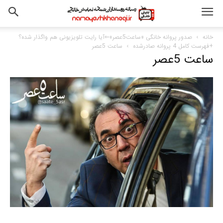
خانه
صدور پروانه خانگی «ساعت5عصر»⇐آیا رایت تلویزیونی هم واگذار شده؟
+فهرست کامل 4 پروانه صادرشده
ساعت 5عصر
ساعت 5عصر