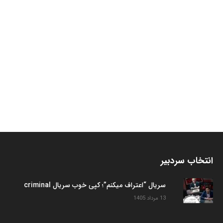
انتخاب سردبیر
سریال “اعتراف میکنم”؛ کپی خوب سریال criminal
13 مرداد 1405