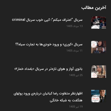
آخرین مطالب
سریال “اعتراف میکنم”؛ کپی خوب سریال criminal
13 مرداد 1405
سریال «کوری» و ورود خودی‌ها به تجارت سیاه؟؟
11 مرداد 1405
بانوی آواز و هوای تازه‌تر در سریال «بامداد خمار۲»
25 تیر 1405
اظهارنظر متفاوت رضا کیانیان درباره‌ی ورود پولهای
هنگفت به شبکه خانگی
19 تیر 1405