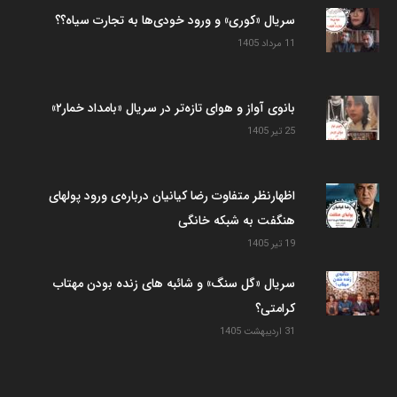
سریال «کوری» و ورود خودی‌ها به تجارت سیاه؟؟
11 مرداد 1405
بانوی آواز و هوای تازه‌تر در سریال «بامداد خمار۲»
25 تیر 1405
اظهارنظر متفاوت رضا کیانیان درباره‌ی ورود پولهای
هنگفت به شبکه خانگی
19 تیر 1405
سریال «گل سنگ» و شائبه های زنده بودن مهتاب
کرامتی؟
31 اردیبهشت 1405