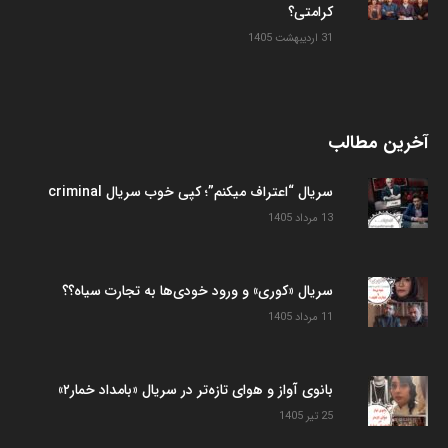
کرامتی؟
31 اردیبهشت 1405
آخرین مطالب
سریال “اعتراف میکنم”؛ کپی خوب سریال criminal
13 مرداد 1405
سریال «کوری» و ورود خودی‌ها به تجارت سیاه؟؟
11 مرداد 1405
بانوی آواز و هوای تازه‌تر در سریال «بامداد خمار۲»
25 تیر 1405