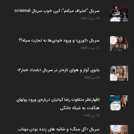
سریال “اعتراف میکنم”؛ کپی خوب سریال criminal
13 مرداد 1405
سریال «کوری» و ورود خودی‌ها به تجارت سیاه؟؟
11 مرداد 1405
بانوی آواز و هوای تازه‌تر در سریال «بامداد خمار۲»
25 تیر 1405
اظهارنظر متفاوت رضا کیانیان درباره‌ی ورود پولهای
هنگفت به شبکه خانگی
19 تیر 1405
سریال «گل سنگ» و شائبه های زنده بودن مهتاب