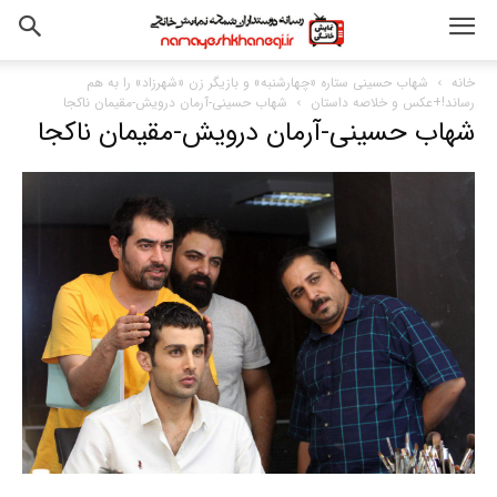
خانه
شهاب حسینی ستاره «چهارشنبه» و بازیگر زن «شهرزاد» را به هم
رساند!+عکس و خلاصه داستان
شهاب حسینی-آرمان درویش-مقیمان ناکجا
شهاب حسینی-آرمان درویش-مقیمان ناکجا