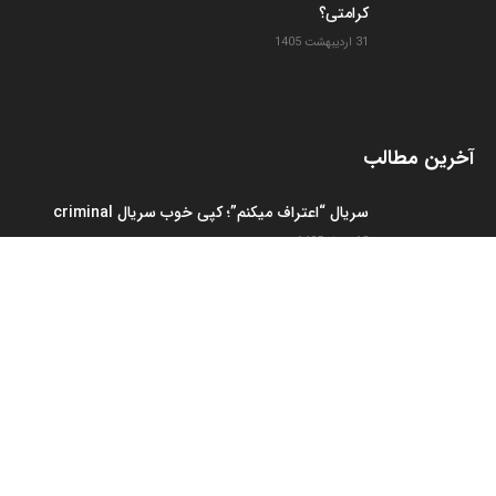
کرامتی؟
31 اردیبهشت 1405
آخرین مطالب
سریال “اعتراف میکنم”؛ کپی خوب سریال criminal
13 مرداد 1405
سریال «کوری» و ورود خودی‌ها به تجارت سیاه؟؟
11 مرداد 1405
بانوی آواز و هوای تازه‌تر در سریال «بامداد خمار۲»
25 تیر 1405