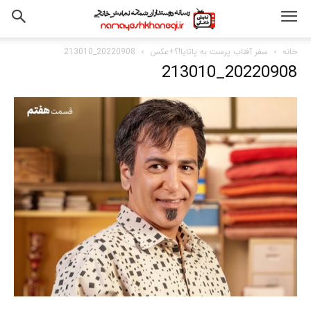
خانه
سفر آفتاب پرست به پاتایا!؟+عکس
20220908_213010
20220908_213010