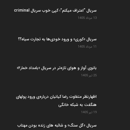
سریال “اعتراف میکنم”؛ کپی خوب سریال criminal
13 مرداد 1405
سریال «کوری» و ورود خودی‌ها به تجارت سیاه؟؟
11 مرداد 1405
بانوی آواز و هوای تازه‌تر در سریال «بامداد خمار۲»
25 تیر 1405
اظهارنظر متفاوت رضا کیانیان درباره‌ی ورود پولهای
هنگفت به شبکه خانگی
19 تیر 1405
سریال «گل سنگ» و شائبه های زنده بودن مهتاب