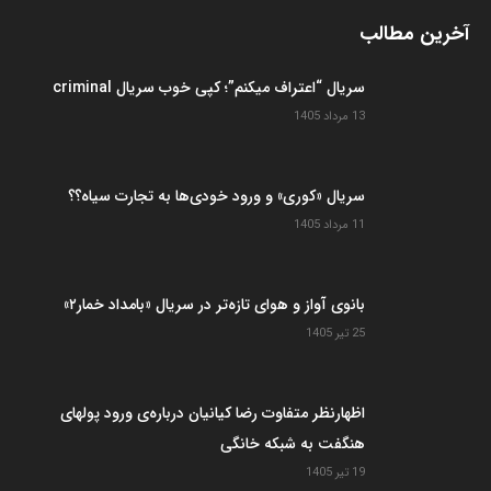
آخرین مطالب
سریال “اعتراف میکنم”؛ کپی خوب سریال criminal
13 مرداد 1405
سریال «کوری» و ورود خودی‌ها به تجارت سیاه؟؟
11 مرداد 1405
بانوی آواز و هوای تازه‌تر در سریال «بامداد خمار۲»
25 تیر 1405
اظهارنظر متفاوت رضا کیانیان درباره‌ی ورود پولهای
هنگفت به شبکه خانگی
19 تیر 1405