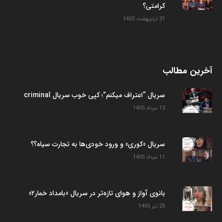
کرامتی؟
31 اردیبهشت 1405
آخرین مطالب
سریال “اعتراف میکنم”؛ کپی خوب سریال criminal
13 مرداد 1405
سریال «کوری» و ورود خودی‌ها به تجارت سیاه؟؟
11 مرداد 1405
بانوی آواز و هوای تازه‌تر در سریال «بامداد خمار۲»
25 تیر 1405