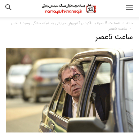
خانه
«ساعت 5عصر» با تأکید بر آشوبهای خیابانی به شبکه خانگی رسید!+عکس
ساعت 5عصر
ساعت 5عصر