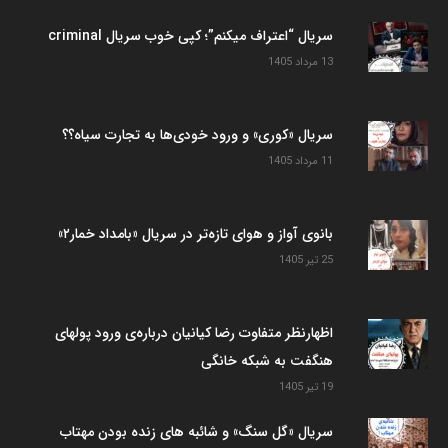
سریال “اعتراف میکنم”؛ کپی خوب سریال criminal
13 مرداد 1405
سریال «کوری» و ورود خودی‌ها به تجارت سیاه؟؟
11 مرداد 1405
بانوی آواز و هوای تازه‌تر در سریال «بامداد خمار۲»
25 تیر 1405
اظهارنظر متفاوت رضا کیانیان درباره‌ی ورود پولهای
هنگفت به شبکه خانگی
19 تیر 1405
سریال «گل سنگ» و شائبه های زنده بودن مهتاب