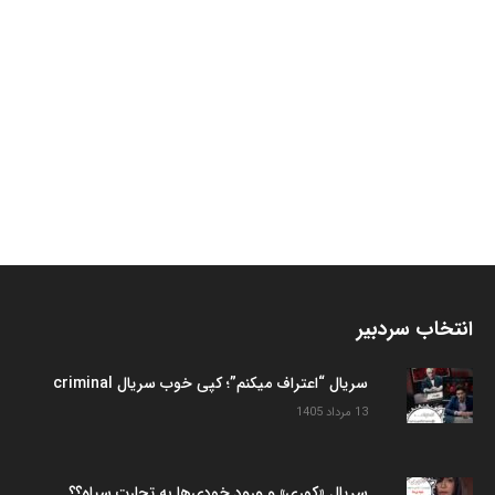
انتخاب سردبیر
سریال “اعتراف میکنم”؛ کپی خوب سریال criminal
13 مرداد 1405
سریال «کوری» و ورود خودی‌ها به تجارت سیاه؟؟