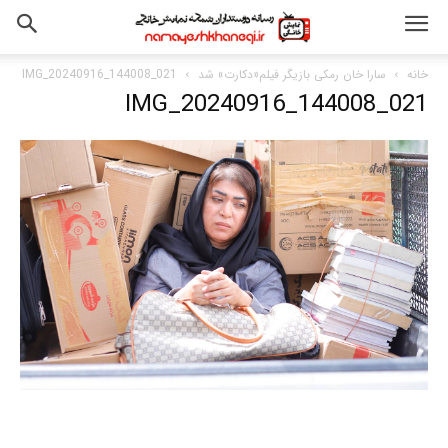
خانه
سارا خان رمکی بازیگر فیلم«دکارت» شد
IMG_20240916_144008_021
IMG_20240916_144008_021