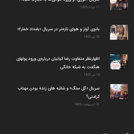
11 مرداد 1405
بانوی آواز و هوای تازه‌تر در سریال «بامداد خمار۲»
25 تیر 1405
اظهارنظر متفاوت رضا کیانیان درباره‌ی ورود پولهای
هنگفت به شبکه خانگی
19 تیر 1405
سریال «گل سنگ» و شائبه های زنده بودن مهتاب
کرامتی؟
31 اردیبهشت 1405