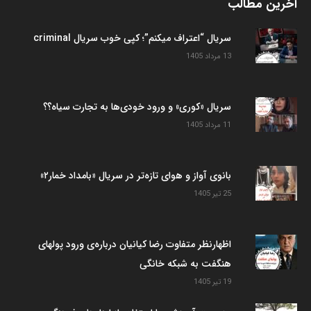
آخرین مطالب
سریال “اعتراف میکنم”؛ کپی خوب سریال criminal
13 مرداد 1405
سریال «کوری» و ورود خودی‌ها به تجارت سیاه؟؟
11 مرداد 1405
بانوی آواز و هوای تازه‌تر در سریال «بامداد خمار۲»
25 تیر 1405
اظهارنظر متفاوت رضا کیانیان درباره‌ی ورود پولهای
هنگفت به شبکه خانگی
19 تیر 1405